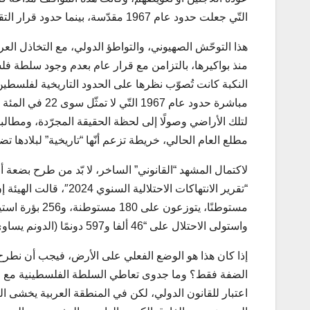
التّي جعلت حدود عام 1967 مقدّسة، بينما حدود قرار التقسيم عام 1947 غير مذكورة أساسًا.
هذا التوحّش الصهيوني، والتواطؤ الدولي، مع التخاذل العرب
منذ بواكيرها، بالتزامن مع قرار عام بعدم وجود سلطة فل
النكبة كانت تُصوّب نظرها على الحدود التاريخية لفلسطي
مباشرة حدود عام
لتلك الأراضي وصولًا إلى لحظة الحقيقة المجرّدة، ومطال
مطلع العام الحالي، خريطة تزعم أنّها “تاريخية” لبلادها تض
لاكتمال المشهد “القانوني” الساخر، لا بّد من طرح بضعة أ
واستولى الاحتلال على “46 ألفا و597 دونمًا (الدونم يساوي 1000 متر مربع) بالضفة، بموجب ما أصدرته من جملة أوامر عسكرية”.
إذا كان هذا هو الوضع الفعلي على الأرض، فيجب أن نطرح 
الضفة فقط؟ وما جدوى تعاطي السلطة الفلسطينية مع الا
اعتبار للقانون الدولي، لكن في المنطقة العربية يخشى النا