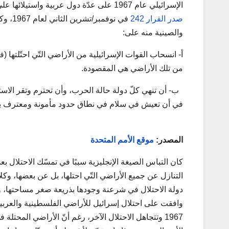
الإسرائيلي عام 1967 على عدّة دول عربية واستيلائها على كامل الأراضي الفلسطينية بالإضافة إلى الجولان السوري وسيناء المصرية،
صدر القرار 242
في نوف
والصينية منه على:
أ‌- انسحاب القوات الإسرائيلية من الأراضي التّي احتّلتها (ف
من تلك الأراضي هي المقصودة.
ب‌- أن تنهي كلّ دولة حالة الحرب، وأن تحترم وتقر الاستق
في أن تعيش في سلام في نطاق حدود مأمونة ومعترف بها مت
المصدر:
موقع الأمم المتحدة
كان التباس الصيغة الإنجليزية سببًا في تمسّك الاحتلال بعد
التنازل عن جميع الأراضي التّي احتلها، بل عن بعضها، وكلاهم
دولة الاحتلال في شرعنة وجودها بذريعة صغر مساحتها، وبالتا
1967 وتتجاهل الاحتلال الآخر، رغم أنّ الأراضي المحتل