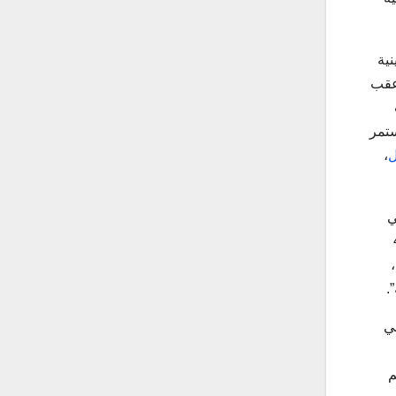
نية
 عقب
لمستمر
ل
،
ي
77 ألفًا و420
في عام 2024 فقط،
في
م