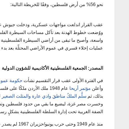
نحو 56% من أرض فلسطين، وفقًا للخريطة التالية:
ووُضعت خطوط الهدنة بعد تآكل مساحات السيطرة الفلسط
عمليات إخلاء قسري في عموم الأراضي المحتلّة بعد بدء ا
المصدر: الجمعية الفلسطينية الأكاديمية للشؤون الدولية
في الفترة الأولى عقب قرار التقسيم نشأت
حكومة عموم
وأعلن
مؤتمر أريحا
عام 1948 ملك الأردن ملكًا على فلسطين العربية، ولاحقًا ضمّ الضفة الغربية إلى إدارته،
بذلك، ثم
سلَّم الملكُ مناطقَ وادي عارة والمثلث الصغير
الضفة الغربية تحت إدارة السلطة الفلسطينية بشكلٍ رسمي منذ أوسلو 1993، وتحت إدارة الاحتلال