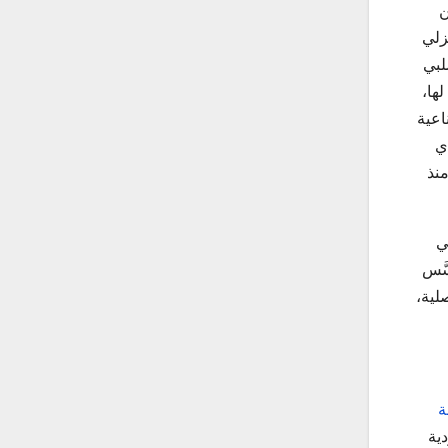
ن
لي
لبي
الك لها،
اعية
ي
 منذ
ي
َّس
لية،
ة
يهودية