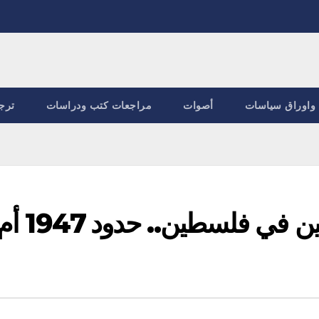
واوراق سياسات
أصوات
مراجعات كتب ودراسات
ترج
التفاوض على حلّ الدولتين في فلسطين.. حدود 47