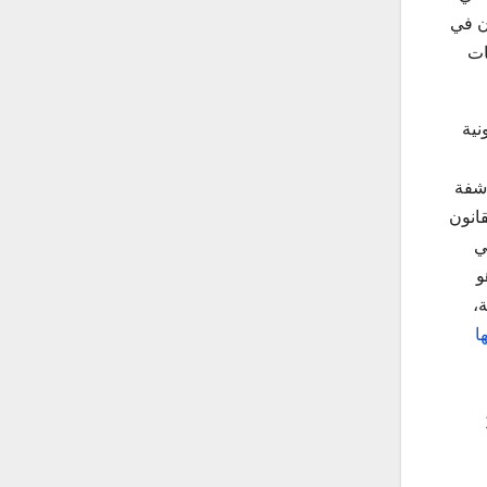
ن في
ات
نية
اشفة
قانون
ي
و
،
ا
196