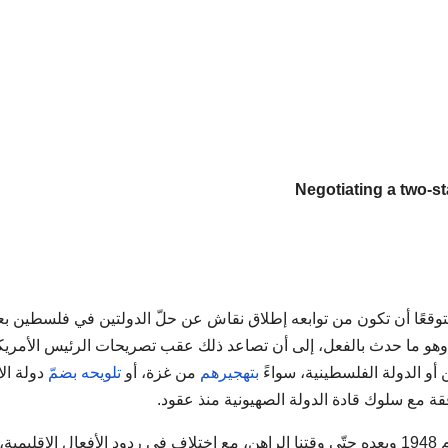
وقعًا أن تكون من توابعه إطلاق نقاش عن حلّ الدولتين في فلسطين بع
 وهو ما حدث بالفعل، إلى أن تصاعد ذلك عقب تصريحات الرئيس الأمري
 أو الدولة الفلسطينية، سواءً
بتهجيرهم
من غزة، أو
تلويحه بضمّ
دولة الا
قة مع سلوك قادة الدولة الصهيونية منذ عقود.
دليل ذلك، تهجير الفلسطينيين من مُدنهم وقُراهم قبل عام 1948 وبعده حتّى وقتنا الراهن، مع اختلاف في ردود الأفعال الإقلي