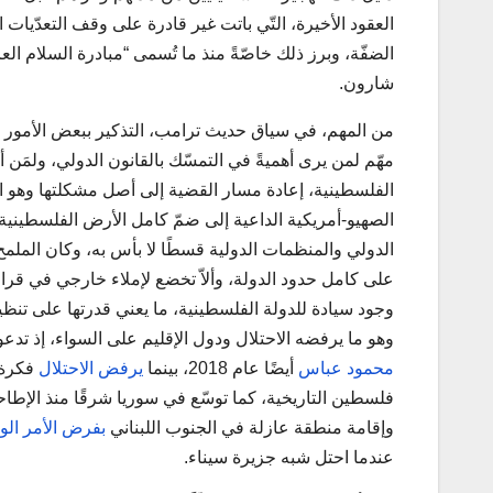
العقود الأخيرة، التّي باتت غير قادرة على وقف التعدّي
الضفّة، وبرز ذلك خاصّةً منذ ما تُسمى “مبادرة السلام 
شارون.
من المهم، في سياق حديث ترامب، التذكير ببعض الأمور القانون
مهّم لمن يرى أهميةً في التمسّك بالقانون الدولي، ولمَن أرا
الفلسطينية، إعادة مسار القضية إلى أصل مشكلتها وهو ا
الصهيو-أمريكية الداعية إلى ضمّ كامل الأرض الفلسطينية ا
الدولي والمنظمات الدولية قسطًا لا بأس به، وكان الملم
على كامل حدود الدولة، وألاّ تخضع لإملاء خارجي في قراره
وجود سيادة للدولة الفلسطينية، ما يعني قدرتها على ت
وهو ما يرفضه الاحتلال ودول الإقليم على السواء، إذ تدعو
محمود عباس
أيضًا عام 2018، بينما
يرفض الاحتلال
فكرة 
وإقامة منطقة عازلة في الجنوب اللبناني
بفرض الأمر الو
عندما احتل شبه جزيرة سيناء.