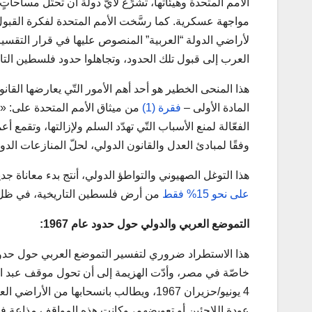
الأمم المتحدة وهيئاتها، تشرِّع لأيّ دولة أن تحتّل مساح
مواجهة عسكرية. كما رسَّخت الأمم المتحدة لفكرة القبول
العرب إلى قبول تلك الحدود، وتجاهلوا حدود فلسطين التاريخي
هذا المنحى الخطير هو أحد أهم الأمور التّي يعارضها القا
المادة الأولى –
فقرة (1)
من ميثاق الأمم المتحدة على: «حفظ
الفعّالة لمنع الأسباب التّي تهدّد السلم ولإزالتها، وتقمع
وفقًا لمبادئ العدل والقانون الدولي، لحلّ المنازعات الدولي
هذا التوغل الصهيوني والتواطؤ الدولي، أنتج بدء معاناة جدي
على نحو 15% فقط
من أرض فلسطين التاريخية، في ظل 
التموضع العربي والدولي حول حدود عام 1967:
خاصّة في مصر، وأدّت الهزيمة إلى أن تحول موقف عبد ال
4 يونيو/حزيران 1967، ويطالب بانسحابها من
عودة اللاجئين أو تعويضهم، وكانت هذه المواقف مذاعة 