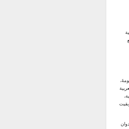
ة
ع
مةَ،
ربية
ربية،
لسطين وتصبح كاملة تحت الإدارة الصهيونية، إلى أن تحرّر قطاع غزة عام 2005، وبقيت
د قرار التقسيم لعام 1947، وبعد العدوان