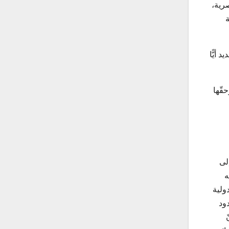
ة
 أيًّا
قّها
لى
ه
ولية
لى حدود