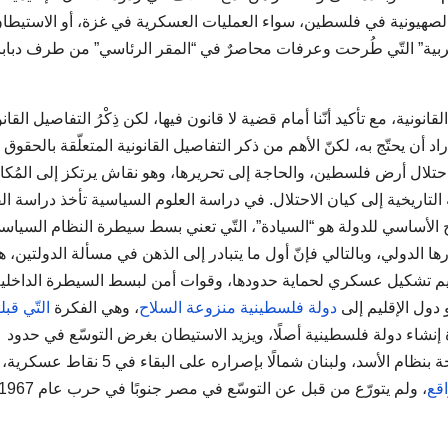
ات الصهيونية في فلسطين، سواء العمليات العسكرية في غزة، أو الاستيطا
العربية” التّي طُرحت وعرفات محاصرٌ في “المقر الرئاسي” من طرف دباب
ية، مع تأكيد أنّنا أمام قضية لا قانون فيها، لكن ذِكْرُ التفاصيل القانو
د أن يحتّج به، لكنّ الأهم من ذكر التفاصيل القانونية المتعلّقة بالحقوق
حتلال أرض فلسطين، والحاجة إلى تحريرها، وهو نقاش يرتكز إلى المُك
لتاريخية إلى كيان الاحتلال. في دراسة العلوم السياسية تأخذ دراسة ال
ح الأساسي للدولة هو “السيادة”، التّي تعني بسط سيطرة النظام السياس
ا الدولي، وبالتالي فإنّ أول ما يتبادر إلى الذهن في مسألة الدولتين، ه
نظيم تشكيل عسكري لحماية حدودها، وقوات أمن لبسط السيطرة الداخلية
 دول الإقليم إلى
دولة فلسطينية منزوعة السلاح
، وهي الفكرة
التّي قبله
إنشاء دولة فلسطينية أصلًا، ويزيد الاستيطان بغرض التوسّع في حدود
فلسطين التاريخية، كما توسّع في سوريا شرقًا منذ الإطاحة بنظام الأسد، ولبنان شمالًا بإصراره على البقاء في 5 نقاط عسكرية،
اقع
، ولم يتورّع من قبل عن التوسّع في مصر جنوبًا في حرب عام 7