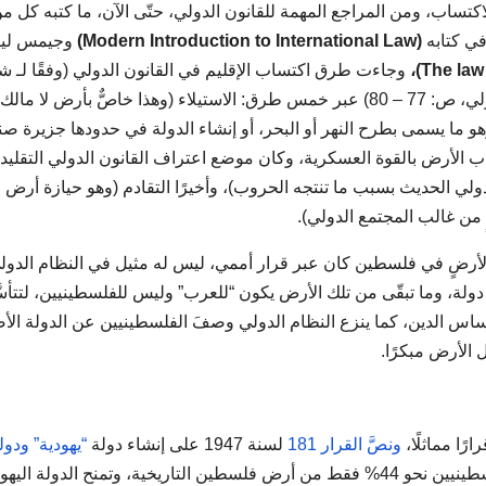
 للاكتساب، ومن المراجع المهمة للقانون الدولي، حتّى الآن، ما كتبه كل م
ي كتابه
(
Modern Introduction to International Law
)
وجيمس ليز
The law
)،
وجاءت طرق اكتساب الإقليم في القانون الدولي (وفقًا لـ ش
صلاح عبد البديع في كتابه الوجيز الميسر في القانون الدولي، ص: 77 – 80) عبر خمس طرق: الاستيلاء (وهذا خاصٌّ بأرض لا م
(وهو ما يسمى بطرح النهر أو البحر، أو إنشاء الدولة في حدودها جزيرة صن
تساب الأرض بالقوة العسكرية، وكان موضع اعتراف القانون الدولي التقليد
191، ثم رفَضَه القانون الدولي الحديث بسبب ما تنتجه الحروب)، وأخيرًا التقادم (وهو حيازة أرض
مٍ من غالب المجتمع الدولي).
 لأرضٍ في فلسطين كان عبر قرار أممي، ليس له مثيل في النظام الدول
ولة، وما تبقّى من تلك الأرض يكون “للعرب” وليس للفلسطينيين، لتتأس
اس الدين، كما ينزع النظام الدولي وصفَ الفلسطينيين عن الدولة الأص
الأرض مبكرًا.
رًا مماثلًا،
ونصَّ القرار 181
لسنة 1947 على إنشاء دولة
“يهودية” ودول
. وكانت الخريطة النهائية لقرار التقسيم تمنح الفلسطينيين نحو 44% فقط من أرض فلسطين التاريخية، وتمنح الدولة ال