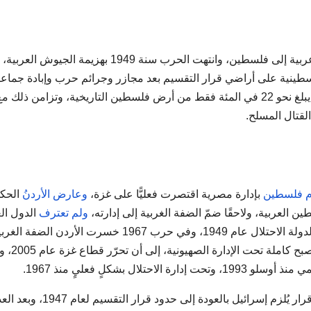
عقب القرار اندلعت مواجهات عسكرية، ودخلت جيوش عربية إلى فلسطين، وانتهت الحرب سنة 1949 بهزيمة الجيوش العربية،
ينية على أراضي قرار التقسيم بعد مجازر وجرائم حرب وإبادة جماعي
واسعة، وأصبح ما تبقى من أراضي السيطرة الفلسطينية يبلغ نحو 22 في المئة فقط من أرض فلسطين التاريخية، وتزامن ذلك م
لقتال المسلح.
 فلسطين
بإدارة مصرية اقتصرت فعليًّا على غزة،
وعارض الأردنُ
الحكو
ولم تعترف
الدول الع
لدولة الاحتلال عام 1949، وفي حرب 1967 خسرت الأردن الضفة الغ
وخسرت مصر غزة، ليضيع ما بقي من حدود ف
 بشكلٍ فعليٍ منذ 1967.
منذ عام 1949 وحتى حرب يونيو/حزيران 1967 لم يصدر قرار يُلزم إسرائيل بالعودة إلى حدو