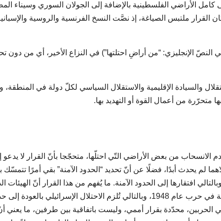
مبر/تشرين الثاني لعام 1967، وكان القرار ملتبس الصياغة، إذ نصَّت النسخ الفرنسية والروسية والإسباني
ي النصّ الإنجليزي: “من أراضِ احتلتها”) في النزاع الأخير، أي من دون تحديد
لال والسيادة الإقليمية والاستقلال السياسي لكلّ دولة في المنطقة، وح
حرّرة من أعمال القوة أو التهديد بها.
م الانسحاب من بعض الأراضي التّي احتلّها، متحجّجا بأنّ القرار لا يدعو إ
ا لم يحدث أبدًا، فضلًا عن أنّ تحديد “الحدود الآمنة” بقي أمرًا تتمسّك ب
لي افتقارها إلى الحدود الآمنة. ما يُفهم من هذا القرار أنّ الهيئات الد
وافقت على احتلال إسرائيل للأراضي الفلسطينية والعربية في حرب عام 1948، وبالتالي تُلزم الاحتلال الإسرائيلي بالعودة إ
ة في الحربين، محدّدة بقرار أممي، وليست باتفاقية بين طرفين، ما يعني أنّ