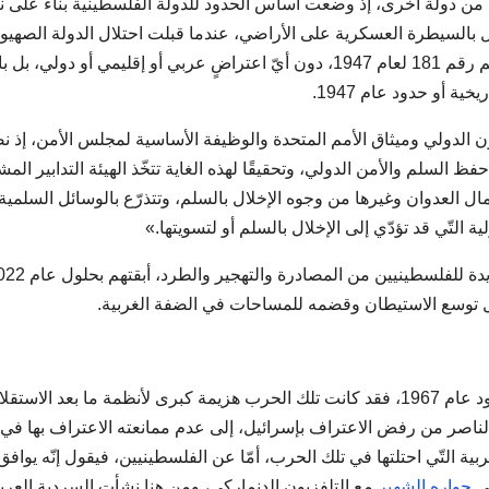
اتٍ من دولة أخرى، إذ وضعت أساس الحدود للدولة الفلسطينية بناءً على نت
 بالسيطرة العسكرية على الأراضي، عندما قبلت احتلال الدولة الصهيوي
لأراضي الدولة “العربية” المنصوص عليها في قرار التقسيم رقم 181 لعام 1947، دون أيّ اعتراضٍ عربي أو إقليمي أو دولي، ب
ة أو حدود عام 1947.
نون الدولي وميثاق الأمم المتحدة والوظيفة الأساسية لمجلس الأمن، إذ ن
 السلم والأمن الدولي، وتحقيقًا لهذه الغاية تتخّذ الهيئة التدابير الم
 أعمال العدوان وغيرها من وجوه الإخلال بالسلم، وتتذرّع بالوسائل السلمية
ة التّي قد تؤدّي إلى الإخلال بالسلم أو لتسويتها.»
دة للفلسطينيين من المصادرة والتهجير والطرد، أبقتهم بحلول عام 2022
توسع الاستيطان وقضمه للمساحات في الضفة الغربية.
هذا الاستطراد ضروري لتفسير التموضع العربي حول حدود عام 1967، فقد كانت تلك الحرب هزيمة كبرى لأنظمة ما بعد الاستق
ناصر من رفض الاعتراف بإسرائيل، إلى عدم ممانعته الاعتراف بها في
 الأراضي العربية التّي احتلتها في تلك الحرب، أمّا عن الفلسطينيين، فيقول إنّه يوا
في
حواره الشهير
مع التلفزيون الدنماركي، ومن هنا نشأت السردية العرب