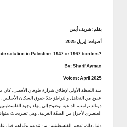
بقلم:
شريف أيمن
أصوات: إبريل 2025
?Negotiating a two-state solution in Palestine: 1947 or 1967 borders
By
:
Sharif Ayman
Voices: April 2025
منذ اللحظة الأولى لإطلاق شرارة طوفان الأقصى، كان مت
عقودٍ من التجاهل والتواطؤ ضدّ حقوق السكان الأصليين،
دونالد ترامب، الداعية بوضوح إلى إنهاء وجود الفلسطينيين
العنصري لأجزاءٍ من الضفّة الغربية، وهي تصريحاتٌ متواف