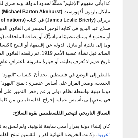
كذا يأتي مفهوم “الإقليم” ممثِّلًا لحدود الدولة، وله طرق
مايكل بارتون أكهورست
(
Michael Barton Akehurst
)
ف
بريرلي
(
James Leslie Brierly
)
في كتابه
(
 of nations
أو مجتمع لا يمتلك تنظيمًا سياسيًّا)، أو إضافة الملحقات 
وما إلى ذلك)، أو تنازل الدولة عن إقليمها، أو الفتح (اك
السائد قبل نشأة عصبة الأمم 9
تاريخ قديم لا تُعرف بدايته، أو حيازةٌ مقرونة باعترافٍ عا
بالنظر إلى الوضع في فلسطين، نجد أنّ اكتساب “اليهود”
الحديث، وصدر القرار على أساس عنصري؛ يمنح “اليهود” د
دولةٌ دينية بواسطة نظام دولي يزعم رفض التمييز على أس
في سعيٍ إلى تأسيس عملية إخراج الفلسطينيين من كامل 
السياق التاريخي لتهجير الفلسطينيين بقوة السلاح:
كان إنشاء دولة بقرار أممي سابقة قانونية، ولم تُلحق به قرا
“عربية