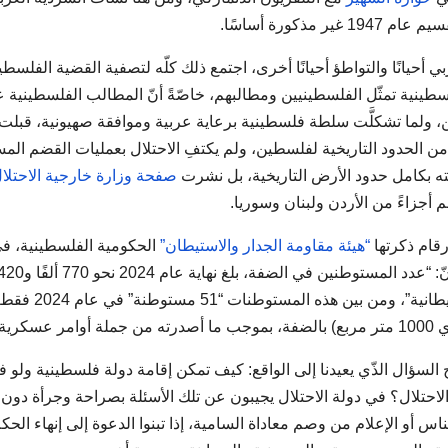
ي أحيانًا والتواطؤ أحيانًا أخرى، اجتمع ذلك كلّه لتصفية القضية الفلسطي
سطينية تمثّل الفلسطينيين ومطالبهم، خاصّةً أنّ المطالب الفلسطينية
ن، ولما تشكلَّت سلطة فلسطينية برعاية عربية وموافقة صهيونية، قبلت
 1967 التّي لا تمثّل سوى 22 في المئة من الحدود التاريخية لفلسطين، ولم يكتفِ الاحتلال بعمليات القضم ا
بته بكامل حدود الأرض التاريخية، بل نشرت
صفحة وزارة خارجية الاحتلا
م أجزاءً من الأردن ولبنان وسوريا.
رقام ذكرتها
“هيئة مقاومة الجدار والاستيطان”
الحكومية الفلسطينية، ف
“تقرير الانتهاكات الاحتلالية السنوي 2024″، قالت الهيئة إنّ: “عدد المستوطنين في الضفة، بلغ نهاية عام 2024 نحو 0
مستوطنًا، يتوزعون على 180 مستوطنة، و256 بؤرة استيطانية”، ومن بين هذه المستوطنات “51 مستوطنة” 
السؤال الذّي يعيدنا إلى الواقع: كيف تمكن إقامة دولة فلسطينية ولو 
حتلال؟ في دولة الاحتلال يجيبون عن تلك الأسئلة بصراحة وجرأة دون
س أو الإعلام من وصم معاداة السامية، إذا تبنوا الدعوة إلى إنهاء الحك