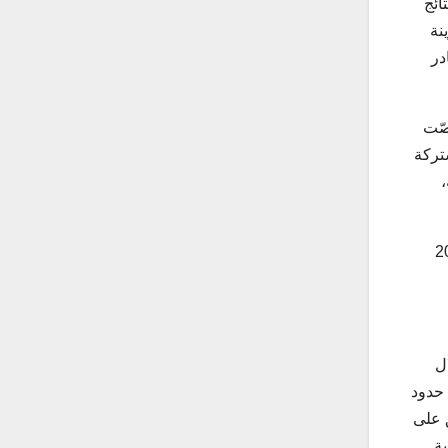
ائج
نة
ل بادر
صّت
شتركة
،
لال
 حدود
فق على
ية