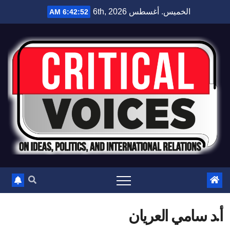
الخميس. أغسطس 6th, 2026
6:42:53 AM
أ.د سامي العريان