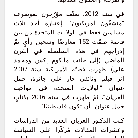
في سنة 2012، صنّفه مؤرّخون بموسوعة
“منشقّون أمريكيون” بإعتباره أحد ثلاث
مسلمين فقط في الولايات المتحدة من بين
قائمة ضمّت 152 معارضًا وسجين رأيٍ تمّ
إدراجهم في هذه السلسلة في القرن
الماضي (إلى جانب مالكوم إكس ومحمد
علي). ظهرت قصتّه الأمريكية سنة 2007
إثر فيلم وثائقي حاز على جائزة، حمل
عنوان “الولايات المتحدة في مواجهة
العريان”، ثمّ ظهرت في سنة 2016 بكتابٍ
حمل عنوان “أن تكون فلسطينيًا”.
كتب الدكتور العريان العديد من الدراسات
وعشرات المقالات مُركّزا على السياسة