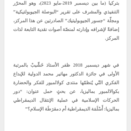
بتركيا (ما بين ديسمبر 2019-مايو 2023)، وهو المحرّر
التنفيذي والمشرف على تقرير “البوصلة الجيوبولتيكية”
ومجلّة “جسور الجيوبوليتيك” الصادرتين عن هذا المركز،
إضافةً لإشرافه وإدارته لمنصّة أصوات نقدية التابعة لذات
المركز.
في شهر ديسمبر 2018 ظفر الأستاذ خَشِّيبْ بالمرتبة
الأولى في جائزة الدكتور مهاتير محمد الدولية للإبداع
الفكري التّي يُنظمّها منتدى كولالمبور للفكر والحضارة
بكوالالمبور بماليزيا، عن بحثٍ حمل عنوان: “دور
الحركات الإسلامية في عملية الإنتقال الديمقراطي
بماليزيا: أَسْلَمَة الديمقراطية أم دمقرَطَة الإسلام؟”