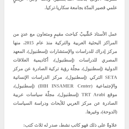
علمي قصير المدّة بجامعة سكاريا-تركيا.
عمل الأستاذ خَشِّيبْ كباحث مقيمٍ ومتعاون مع عددٍ من
المراكز البحثية العربية والتركية منذ عام 2015، منها
مركز إدراك للدراسات والإستشارات (إسطنبول)، المعهد
المصري للدراسات (إسطنبول)، أكاديمية العلاقات
الدولية (إسطنبول)، مجلّة رؤية تركية الصادرة عن مركز
SETA
التركي (إسطنبول)، مركز الدراسات الإنسانية
والإجتماعية (
IHH INSAMER Center
) (إسطنبول)،
موقع
TRT Arabi
(إسطنبول)، مجلّة سياسات عربية
الصادرة عن مركز العربي للأبحاث ودراسة السياسات
(الدوحة)، وغيرها.
علاوةً على ذلك فهو كاتب نشط، صدر له ثلاث كتب: