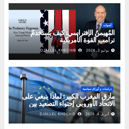
أصوات
المُهيمنُ الإفتراسي: كيف يَستخدمُ
ترامب القوة الأمريكية
يوليو 3, 2026
DJALLEL KHECHIB
دراسات و أوراق سياسية
مأزق المغرب الكبير: لماذا ينبغي على
الاتحاد الأوروبي احتواء التصعيد بين
الجزائر والمغربالأقصى وكيف؟
أبريل 4, 2026
DJALLEL KHECHIB