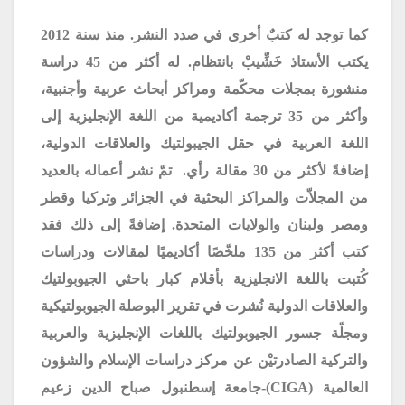
كما توجد له كتبٌ أخرى في صدد النشر. منذ سنة 2012
يكتب الأستاذ خَشِّيبْ بانتظام. له أكثر من 45 دراسة
منشورة بمجلات محكّمة ومراكز أبحاث عربية وأجنبية،
وأكثر من 35 ترجمة أكاديمية من اللغة الإنجليزية إلى
اللغة العربية في حقل الجيبولتيك والعلاقات الدولية،
إضافةً لأكثر من 30 مقالة رأي. تمّ نشر أعماله بالعديد
من المجلاّت والمراكز البحثية في الجزائر وتركيا وقطر
ومصر ولبنان والولايات المتحدة. إضافةً إلى ذلك فقد
كتب أكثر من 135 ملخّصًا أكاديميًا
لمقالات ودراسات
كُتبت باللغة الانجليزية بأقلام كبار باحثي الجيوبولتيك
والعلاقات الدولية نُشرت في تقرير البوصلة الجيوبولتيكية
ومجلّة جسور الجيوبولتيك باللغات الإنجليزية والعربية
والتركية الصادرتيْن عن مركز دراسات الإسلام والشؤون
العالمية
(CIGA)
-جامعة إسطنبول صباح الدين زعيم