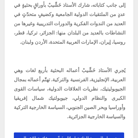
إلى جانب كتاباته، شارك الأستاذ خَشِّيبْ بأوراقٍ بحثيةٍ في
عددٍ من الملتقيات الدولية الجامعية وكضيفٍ متحدّثٍ في
العديد من الندوات الفكرية والدورات التدريبية وغيرها من
النشاطات بالعديد من البلدان منها: الجزائر، تركيا، قطر،
روسيا، إيران، الإمارات العربية المتحدة، الأردن ولبنان.
يُجري الأستاذ خَشِّيبْ أعماله البحثية بأربع لغات وهي
العربية، الإنجليزية، الفرنسية والتركية. تهتّم أعماله بمجال
الجيوبوليتيك، نظريات العلاقات الدولية، سياسات القوى
الكبرى والنظام الدولي، جيوبولتيك شمال إفريقيا
وأوراسيا وبحر الصين الجنوبي، السياسة الخارجية التركية
والسياسة الخارجية الجزائرية.