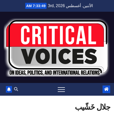
الأثنين. أغسطس 3rd, 2026
7:33:50 AM
جلال خَشّيب