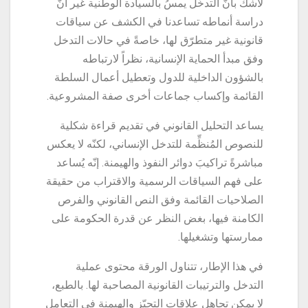
لاشكّ بأنّ التدخّل يمسُ بالسيادة الوطنية غير أنّ
دراسة أنماطه تساعدنا في الكشف عن سياقات
قانونية غير متطرّق لها، خاصةً في حالات التدخل
وفق مبدأ الحماية الإنسانية، نظراً لارتباطه
بالشؤون الداخلية للدول وتعطيل أعمال السلطة
القائمة وإكساب جماعات أخرى صفة المشروعية.
يساعد التحليل القانوني في تقديم قراءة شكلية
للنصوص المُنظِّمة للتدخل الإنساني، لكنّه لا يعكس
مباشرةً تراكيبَ دوائر النفوذ والهيمنة. إنّه يُساعد
على فهم السياقات الرسمية والاقتراب من حقيقة
الصلاحيات القائمة وفق النص القانوني والفرص
الكامنة فيها، بغض النظر عن قدرة الحكومة على
ممارستها وتشغيلها.
في هذا الإطار، تتناول الورقة محتوى عملية
التدخل والترتيبات القانونية المصاحبة لها. بالطبع،
لا يمكن تجاهل علاقات التحيّزِ والهيمنة في التعامل