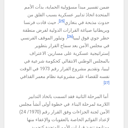
ضمن تفسير مبدأ مسؤولية الحماية، بدأت الأمم
المتحدة اتخاذَ تدابير عسكرية بسبب القلق من
[25]
حدوث مذبحة في بنغازي
، حيث قادت فرنسا
وبريطانيا صياغة القرارات الدولية لفرض منطقة
[26]
حظر جوي فوق ليبيا
، وتبلور الموقف الفرنسي
في مجلس الأمن بعد سماح القرار بتطوير
إستراتيجية عسكرية على مسارين: الاعتراف
بالمجلس الوطني الانتقالي كحكومة شرعية في
ليبيا، وتقديم مشروع القرار رقم 1973 في الوقت
نفسه للقضاء على مشروعية نظام معمر القذافي
[27]
.
أما المرحلة الثانية فقد اتسمت باتخاذ التدابير
اللازمة لمرحلة البناء. في خطوة أولى أنشأ مجلس
الأمن لجنة الجزاءات وفق القرار رقم (1970/ 24)
لإعداد القوائم الخاصة بالعقوبات والإعفاء منها
ومتابعة تنفيذ قرارات الأمم المتحدة كتجميد