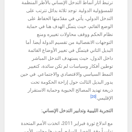
ترتبط آثار أنماط التدخل الإنساني بالأطر المنظمة
للمسؤولية الدولية. توجد ثلاثة بدائل تترتب على
التدخل الدولي، يأتي في مقدّمتها الحفاظ على
الوضع القائم، حيث يتمثّل الهدف هنا في حماية
نظام الحكم ووقف محاولات تغييره ومنع
التوجهات الانفصالية من تقسيم الدولة أيضا. أما
البديل الثاني فيتمثّل في تغيير الأوضاع القائمة
داخل الدول، حيث يستهدف التدخل المباشر
توطين أفكار وسياسات لم تكن سائدة، كتغيير
النمط السياسي والاقتصادي والاجتماعي. في حين
يدور البديل الثالث حول إزاحة الحكومة تحت
ذريعة تهديد المصالح الحيوية وحماية الاستقرار
[20]
الإقليمي.
التجربة الليبية وتدابير التدخل الإنساني:
مع اندلاع ثورة فبراير 2011، اتخذت الأمم المتحدة
تدابيراً وِفق الفصل السابع، أصدرها مجلس الأمن