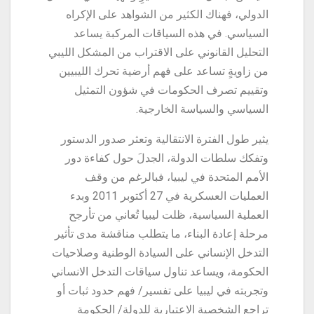
الدولي، فهناك الكثير من الشواهد على الإكراه
السياسي. في هذه السياقات المركبة يساعد
التحليل القانوني على الاقتراب من المشكل الليبي
من زاويةٍ تساعد على فهم أرضية تحرك الليبيين
وتقييم تصرف الحكومات في شؤون التمثيل
السياسي والسياسة الخارجية.
يثير طول الفترة الانتقالية وتعثر صدور الدستور
وتفكك سلطات الدولة، الجدلَ حول كفاءة دور
الأمم المتحدة في ليبيا، فبالرغم من وقف
العمليات العسكرية في 27 أكتوبر 2011 وبدء
العملية السياسية، ظلت ليبيا تُعاني من تأرجح
مرحلة إعادة البناء، ما يتطلب مناقشة مدى تأثير
التدخل الإنساني على السيادة الوطنية وصلاحيات
الحكومة، ويساعد تناول سياقات التدخل الانساني
وتجربته في ليبيا على تفسير/ فهم حدود ثبات أو
تراجع الشخصية الاعتبارية للدولة/ الحكومة