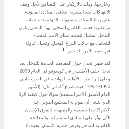
وخارجها، وذلك بالارتكاز على التضامن لأجل وقف
الانتهاكات ضد البشرية. تتلاقى المبادئ القانونية
على ربط السيادة بمسؤولية الدولة تجاه حماية
مواطنيها حسب القانون المحلي، بهذا المعنى يكون
التدخل استثناءً يُنظمه ميثاق الأمم المتحدة
للتعامل مع حالات النزاع المسلح وفشل الدولة
[14]
في حفظ الأمن الداخلي
.
لقد ظهر الجدل حول المفاهيم الجديدة للتدخل بعد
تدخل حلف الأطلسي في كوسوفو في العام 2000
وعلى إثر الحرب الأهلية الرواندية في الفترة مابين
1990- 1993، حيث طرح “كوفي أنان” (الأمين
العام الأسبق للأمم المتحدة) سؤالاً حول كيفية الردّ
الذي ينبغي أن يقوم به المجتمع الدولي على
“الانتهاكات الجسيمة والممنهجة لحقوق الإنسان
التّي تؤثّر على المبادئ المشتركة، والمعالجة
القانونية للتدخل بغرض حماية الإنسان، بحيث لا