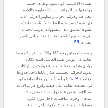
السيادة الإقليمية، فهي تقوم بوظائف خدمة
مواطنيها من الجرائم شديدة الخطورة كالإبادة
الجماعية وجرائم الحرب والتطهير العرقي. لذلك
فإنّ عدم تجسيد هذه الوظيفة لأسباب داخلية يُعد
مسوغا لتطبيق مبدأ المسؤولية الدولية للحماية،
التّي تضطلع بها الأمم المتحدة وفق مبادئ الأمن
[12]
الجماعي
.
وضعت الفقرتين رقم 138 و139 من قرار الجمعية
العامة في مؤتمر القمة العالمي لسنة 2005
مبادئ وتدابير مؤولية الحماية فيما يتعلق بارتكاب
الدولة للجرائم الجسيمة ضدّ رعاياها داخل حدودها
[13]
الإقليمية.
هكذا بدأ مبدأ مسؤولية الحماية يظهر
في الجمعية العامة على خلفية وقوع جرائم الإبادة
ضد الإنسانية في عدة دول، حيث نوقش حقّ
التدخل، وجرت مناقشات لأجل بلورة فكرة
مسؤولية الحماية لحياة الأفراد داخل الدولة