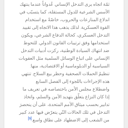
ثمّة اتجاه يرى التدخل الإنساني عُدواناً عندما ينتهك
الأسس الشرعية للدول المستقلة، كما يتسبّب في
اندلاع المنازعات والحروب، خاصّةً مع استخدام
القوة العسكرية. لذلك يذهب هذا الاتجاه إلى تقييد
التدخل العسكري، كحالة الدفاع الشرعي، ويكون
استخدامها وفق ترتيبات القانون الدولي. للتحوط
ضد انتهاك السيادة الوطنية، ركزت أدبيات التدخل
الإنساني على اتباع الوسائل السلمية مثل العقوبات
السياسية أو الدبلوماسية أو الاقتصادية، منها:
تنظيمُ الحملات الصحفية وحظر بيع السلاح. تنتهي
هذه الإجراءات باللجوء إلى الفصل السابع
واضطلاع مجلس الأمن باختصاصه في تعريف ما
إذا كان النزاع يتعلّق بتهديد الأمن والسلم، واتخاذ
تدابير بحسب ميثاق الأمم المتحدة، على أن ينحصرَ
التدخل في تلك الحالات التّي يتعرّض فيها عدد كبير
[9]
من الشعب إلى الاضطهاد على نطاق واسع.