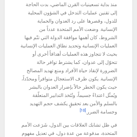
منذ بداية تسعينيات القرن الماضي، بدت الحاجة
إلى تقنين عمليات التدخل في الشؤون المحلية
للدول، وقصرها على رد العدوان والحماية
الإنسانية. وضعت الأمم المتحدة عدداً من
الشروط، كان أهمها موافقة الدولة التي تتّم فيها
العمليات الإنسانية وتحديد نطاق العمليات الإنسانية
بحيث لا تتجاوز هذه العمليات أهدافاً أخرى أو
تتحوّل إلى عدوان، كما يشترط توافر حالة
الضرورة لإنقاذ حياة الأفراد ومنع تهديد المصالح
الإنسانية. يكون ظرف الاستعجال متوافراً ومحدّداً،
حيث يكون الخطر حالاً بإضرار العدوان بالبشر
ويُمثّل اعتداءً جسيماً، وتُتَخذ التدابير المتعلّقة
بالسلم والأمن بعد تحقيقٍ يكشف حجم التهديد
[10]
وجسامة الضرر.
في ظل تشابك العلاقات بين الدول، شَرَعت الأمم
المتحدة، مدفوعة من عدة دول، في تعديل مفهوم