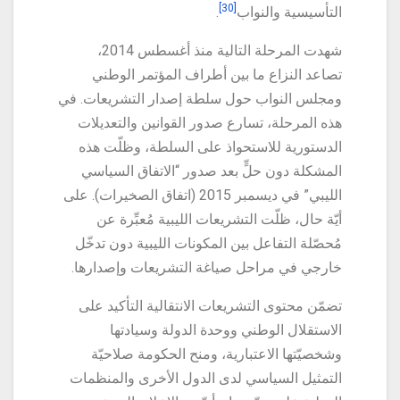
[30]
التأسيسية والنواب
.
شهدت المرحلة التالية منذ أغسطس 2014،
تصاعد النزاع ما بين أطراف المؤتمر الوطني
ومجلس النواب حول سلطة إصدار التشريعات. في
هذه المرحلة، تسارع صدور القوانين والتعديلات
الدستورية للاستحواذ على السلطة، وظلّت هذه
المشكلة دون حلٍّ بعد صدور “الاتفاق السياسي
الليبي” في ديسمبر 2015 (اتفاق الصخيرات). على
أيّة حال، ظلّت التشريعات الليبية مُعبِّرة عن
مُحصّلة التفاعل بين المكونات الليبية دون تدخّل
خارجي في مراحل صياغة التشريعات وإصدارها.
تضمّن محتوى التشريعات الانتقالية التأكيد على
الاستقلال الوطني ووحدة الدولة وسيادتها
وشخصيّتها الاعتبارية، ومنح الحكومة صلاحيّة
التمثيل السياسي لدى الدول الأخرى والمنظمات