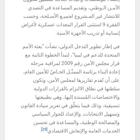
الأمـن الـوطني، وتقديم المساعدة في التصدي
للانتشار غير المـشروع لجميـع الأسـلحة، وحسب
الفقرة 9 استثنى القرار المعدات عسكرية لأغراض
إنسانية أو تدريب الأجهزة الأمنية.
في إطار تطوير التدخل الدولي، نشأت “بعثة الأمم
المتحدة للدعم في ليبيا”، لتبدأ الخطوة الثانية مع
قرار مجلس الأمن رقم 2009 لمراقبة مرحلة
إعادة البناء برئاسة الممثّـل الخـاصّ للأمين العام،
على أن تُقدم تقاريرها لمجلس الأمن، وتكون
سلطتها في نطاق الالتزام بالقرارات الدولية
والاختصاصات المُسندة إليها، وهي بطبيعتها
تنسيقية، وذلك فيما يتعلّق في تعزيز سيادة القانون
وتسهيل الانتخابات، والإعداد للحوار السياسي
والمصالحة الوطنية، والمساعدة في تحسين
[29]
الخدمات العامة والإنعاش الاقتصادي
.