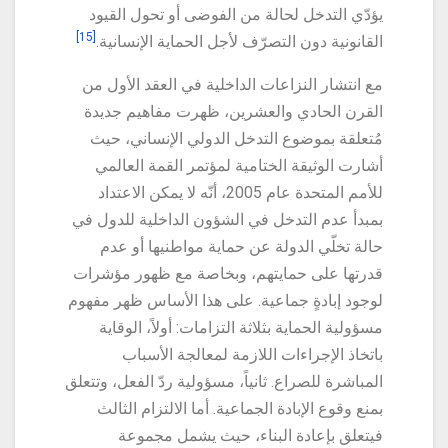
يؤدّي التدخل لحالة من الفوضى أو تحول القيود
[15]
القانونية دون التصرّف لأجل الحماية الإنسانية.
مع انتشار النزاعات الداخلية في العقد الأول من
القرن الحادي والعشرين، ظهرت مفاهيم جديدة
مُتعلقة بموضوع التدخل الدولي الإنساني، حيث
أشارت الوثيقة الختامية لمؤتمر القمة العالمي
للأمم المتحدة عام 2005، أنّه لا يمكن الاعتداد
بمبدأ عدم التدخل في الشؤون الداخلية للدول في
حالة تخلّي الدولة عن حماية مواطنيها أو عدم
قدرتها على حمايتهم، وبخاصة مع ظهور مؤشرات
لوجود إبادةٍ جماعية. على هذا الأساس ظهر مفهوم
مسؤولية الحماية بثلاثة التزامات: أولاً، الوقاية
باتخاذ الإجراءات اللازمة لمعالجة الأسباب
المباشرة للصراع. ثانياً، مسؤولية ردّ الفعل، وتتعلق
بمنع وقوع الإبادة الجماعية. أما الالتزام الثالث
فيتعلق بإعادة البناء، حيث يشمل مجموعة