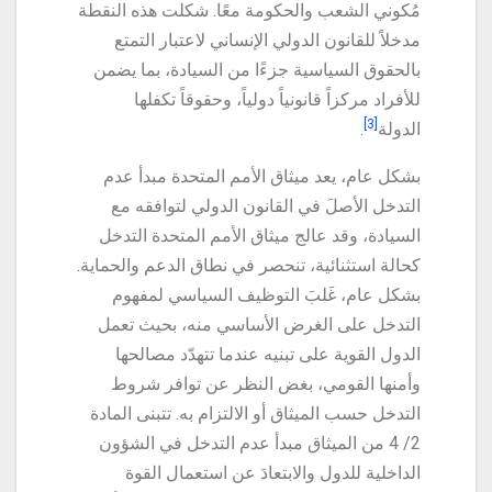
مُكوني الشعب والحكومة معًا. شكلت هذه النقطة
مدخلاً للقانون الدولي الإنساني لاعتبار التمتع
بالحقوق السياسية جزءًا من السيادة، بما يضمن
للأفراد مركزاً قانونياً دولياً، وحقوقاً تكفلها
[3]
الدولة
.
بشكل عام، يعد ميثاق الأمم المتحدة مبدأ عدم
التدخل الأصلَ في القانون الدولي لتوافقه مع
السيادة، وقد عالج ميثاق الأمم المتحدة التدخل
كحالة استثنائية، تنحصر في نطاق الدعم والحماية.
بشكل عام، غَلبَ التوظيف السياسي لمفهوم
التدخل على الغرض الأساسي منه، بحيث تعمل
الدول القوية على تبنيه عندما تتهدّد مصالحها
وأمنها القومي، بغض النظر عن توافر شروط
التدخل حسب الميثاق أو الالتزام به. تتبنى المادة
2/ 4 من الميثاق مبدأ عدم التدخل في الشؤون
الداخلية للدول والابتعادَ عن استعمال القوة