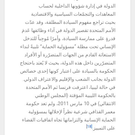
الدولة في إدارة شؤونها الداخلية لحساب
المعاهدات والتجمّعات السياسية والاقتصادية
بحيث تراجع مفهوم السيادة المطلقة، وقد عدّت
الأمم المتحدة تقصير الدولة في آداء وظائفها عَدمَ
قدرةٍ على ممارسة السيادة، وأمرًا مُوجِباً للتدخل
الإنساني تحت مظلة “مسؤولية الحماية” تلبيةً لنداء
الاستغاثة القادم من الجهات المتضرّرة أو الأفراد
المتضرّرين داخل هذه الدولة، بحيث لا يُعتد باحتجاج
الحكومة بالسيادة على اعتبار كونها إحدى خصائص
الدولة بجانب الشعب والإقليم والاعتراف الدولي.
في حالة ليبيا، اعترفت فرنسا ثم الأمم المتحدة
بالحكومة الليبية المؤقتة (المجلس الوطني
الانتقالي) في 10 مارس 2011، ولم تعد حكومة
معمر القذافي شرعية نظراً لإخلالها بمسؤولية
الحماية الإنسانية والتزاماتها تجاه اتفاقيات القضاء
[18]
على التمييز.