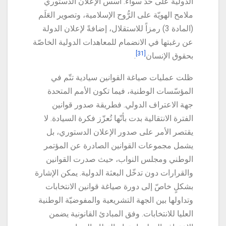
الدولية على حدّ سواء. أسّس الإعلان الدستوري
ملامح الهويّة على الرُّوح الإسلامية، وتصوير العَلَم
(المادة 3) رمزاً للاستقلال، إضافةً لإعلان الدولة
عن رغبتها في الانضمام للمعاهدات الدولية الخاصّة
[31]
بحقوق الإنسان
.
ظلت عمليات صياغة القوانين سيادية تتّم في
المؤسّسات الوطنية، فيما تكون الأمم المتحدة
جهة الاعتراف الدولي. فطريقة صدور قوانين
الفترة الانتقالية بدت بأنّها تُعزّز فكرة السيادة. لا
يقتصر الأمر على صدور الإعلان الدستوري، بل
يشمل مجموعات القوانين الصادرة عن المؤتمر
الوطني ومجلس النواب، حيث صدرت القوانين
والقرارات دون تدخّل البعثة الدولية. يمكن الإشارة
بشكلٍ خاصّ إلى دورة صياغة قوانين الانتخابات
وتداولها بين الجهة التشريعية والمفوضيّة الوطنية
العليا للانتخابات. وفق المبادئ القانونية يضمن