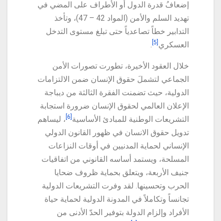
إضعافُ قدرة الدول أو الأطراف على المضي في
تهديد السلم والأمن (المواد 42 – 47)، وتأخذ
التدابير خطاً تصاعدياً حتى تبلغ مستوى التدخل
[5]
العسكري
.
خلال العقود الأخيرة، تطورت تصورات الأمن
الجماعي لتشملَ حقوق الإنسان ضمن الالتزامات
الدولية، حيث تضمنت الفقرة الثالثة من ديباجة
الإعلان العالمي لحقوق الإنسان ضرورة استجابة
[6]
التشريعات الوطنية للمبادئ الأساسية
، ليساهم
تدويل حقوق الانسان في ظهور القانون الدولي
الإنساني لحماية المدنيين في أوقات النزاعات
المسلحة، ويستمد أساسه القانوني من اتفاقيات
جنيف الأربعة، ويتعلق بحماية ظروف ضحايا
الحرب وتحسينها. لقد وفرت التشريعات الدولية
تجانساً وتكاملاً في المدونة الدولية لحماية حياة
الأفراد وإلزام الدولة بتوفير الحدّ الأدنى من