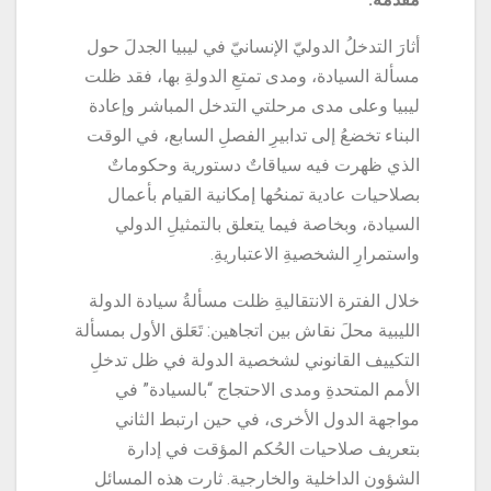
أثارَ التدخلُ الدوليّ الإنسانيّ في ليبيا الجدلَ حول
مسألة السيادة، ومدى تمتعِ الدولةِ بها، فقد ظلت
ليبيا وعلى مدى مرحلتي التدخل المباشر وإعادة
البناء تخضعُ إلى تدابيرِ الفصلِ السابع، في الوقت
الذي ظهرت فيه سياقاتٌ دستورية وحكوماتٌ
بصلاحيات عادية تمنحُها إمكانية القيام بأعمال
السيادة، وبخاصة فيما يتعلق بالتمثيلِ الدولي
واستمرارِ الشخصيةِ الاعتباريةِ.
خلال الفترة الانتقاليةِ ظلت مسألةُ سيادة الدولة
الليبية محلَ نقاش بين اتجاهين: تَعَلق الأول بمسألة
التكييف القانوني لشخصية الدولة في ظل تدخلِ
الأمم المتحدةِ ومدى الاحتجاج “بالسيادة” في
مواجهة الدول الأخرى، في حين ارتبط الثاني
بتعريف صلاحيات الحُكم المؤقت في إدارة
الشؤون الداخلية والخارجية. ثارت هذه المسائل