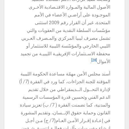
الأصول المالية والمـوارد الاقتـصادية الأخـرى
الموجـودة على أراضـي الأعضاء في الأمم
المتحدة، غير أن القرار رقم 2009 استثنى
مؤسّسات السلطة النقدية من العقوبات والتي
تشمل مصرف ليبيا المركزي والمـصرف العـربي
الليبي الخارجي والمؤسّسة الليبية للاستثمار أو
محفظة الاسـتثمارات الإفريقيـة الليبيـة من تجميد
[28]
الأموال
.
أسند مجلس الأمن مهمّة مساعدة الحكومة الليبية
المؤقتة للجنة الجزاءات، كما ورد في الفقرة (7/ أ)
لإدارة التحــول الــديمقراطي من خلال تقديم
الدعم الفني وتحسين قدرة المؤسسات الرسمية
والمدنية، كما تضمنت الفقرة ( 7/ ب) تعزيز سيادة
القانون وحماية حقوق الإنــسان، وتقديم المشورة
في إعـادة إقـرار الأمـن العـام(7/ ج) مـن أجـل
إنـشاء مؤسـسات وآليـات فعالـة لتنسيق شـؤون