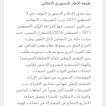
طبيعة الإطار الدستوري الانتقالي:
منذ صدور الإعلان الدستوري المؤقت في 3
أغسطس 2011، مرت التشريعات الانتقالية
بمرحلتين، اتسمت فيها المرحلة الأولى (أغسطس
2011 – أغسطس 2014) بالاستقرار النسبي، حيث
سادت حالة من التضامن لأجل التغيير وملء
الفراغ الناتج عن سقوط نظام معمر القذافي. في
تلك الفترة، أُجري سبع تعديلات دستورية تعلّقت
بدور المؤتمر الوطني العام (السلطة التشريعية)
والهيئة التأسيسية لمشروع الدستور وقانون
انتخابات مجلس النواب الليبي. استمدّت
المؤسّسات الدستورية شرعيتها من الإرادة
الشعبية المُعبّر عنها في صناديق الاقتراع. بدت
التشريعات الليبية أكثر تعبيراً عن اتجاهات الناخبين
والجماعات السكانية، باستثناء تفضيل جماعة
الأمازيغ الامتناع عن المشاركة في انتخابات الهيئة