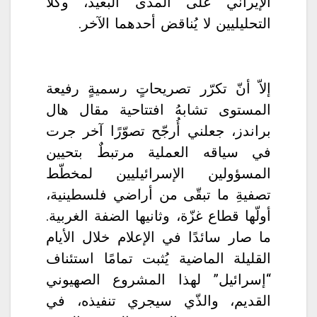
الإيراني على المدى البعيد، وكلا
التحليليين لا يُناقض أحدهما الآخر.
إلاّ أنّ تكرّر تصريحاتٍ رسميةٍ رفيعة
المستوى تشابهُ افتتاحية مقال هال
براندز، جعلني أُرجّح تصوّرًا آخر جرت
في سياقه العملية مرتبطٌ بتحيين
المسؤولين الإسرائيليين لمخطّط
تصفيةِ ما تبقّى من أراضي فلسطينية،
أولّها قطاع غزّة، وثانيها الضفة الغربية.
ما صار سائدًا في الإعلام خلال الأيام
القليلة الماضية يُثبت تمامًا استئناف
“إسرائيل” لهذا المشروع الصهيوني
القديم، والذّي سيجري تنفيذه، في