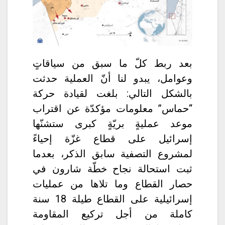
بعد ربط كلّ ما سبق من سياقاتٍ
وعوامل، يبدو لنا أنّ العملية حدثت
بالشكل التالي: بلغت لقيادة حركة
“حماس” معلومات مؤكدّة عن اقتراب
موعد عمليةٍ بريّةٍ كبرى ستشنّها
إسرائيل على قطاع غزّة إحياءً
لمشروع التصفية سابق الذكر، بعدما
ثبت استحالة نجاح خطّة شارون في
حصار القطاع وما تلاها من عمليات
إسرائيلية على القطاع طيلة 18 سنة
كاملة من أجل تركيع المقاومة