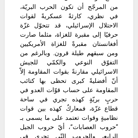
من المرجّح أن تكون الحرب البريّة،
في نظري، كارثةً عسكريةً لقوات
الاحتلال الإسرائيلي، قد تتحوّل غزّة
حرفيًا إلى مقبرة للغزاة، مثلما صارت
أفغانستان مقبرةً للغزاة الأمريكيين
ومن سبقهم طيلة قرون. وبالرغم من
التفوّق النوعي والكمّي للجيش
الاسرائيلي مقارنةً بقوات المقاومة إلاّ
أنّ أفضليةً كبرى تحظى بها كتائب
المقاومة على حساب قوّات العدو في
حربٍ بريّةٍ كهذه تجري في ساحة
قطاع غزّة، فمعاركٌ كهذه بين قوات
نظاميةٍ وقوات تعتمد على ما يسمى بـ
“حروب العصابات”، أيّ حروب الجيل
الرابع، والحروب التّي تجري في