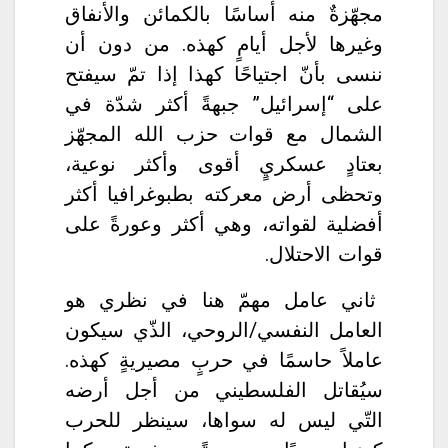
مجهّزةٌ منه أساسًا بالكمائن والأنفاق
وغيرها لأجل أيامٍ كهذه. من دون أن
ننسى بأنّ اجتياحًا كهذا إذا تمّ سيفتح
على “إسرائيل” جبهةً أكثر شدّة في
الشمال مع قوات حزب الله المجهّز
بعتادٍ عسكريٍ أقوى وأكثر نوعية،
وتحظى أرض معركته بطبوغرافيا أكثر
أفضلية لقواته، وهي أكثر وعورةً على
قوات الاحتلال.
ثاني عامل مهمّ هنا في نظري هو
العامل النفسي/الروحي، الذّي سيكون
عاملاً حاسمًا في حربٍ مصيريةٍ كهذه.
سيُقاتل الفلسطيني من أجل أرضه
التّي ليس له سواها، سينظر للحرب