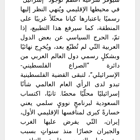
في محيطها الإقليمي ويُنهي النظر إليها
رسميًا باعتبارها كيانا محتّلاً غريبًا على
المنطقة، كما سيرفع هذا التطبيع، إذا
تمّ، الحرج السياسي عن بعض الدول
العربية التّي لم تُطبّع بعد، ويُخرِج نهائيًا
وبشكلٍ رسمي دول العالم العربي من
دائرة “الصراع الفلسطيني-
الإسرائيلي”، لتبقى القضية الفلسطينية
تبدو لدى الرأي العام العالمي شأنًا
إسرائيليًا محلّيًا محضًا. ثانيًا، اكتساب
السعودية لبرنامجٍ نوويٍ سلمي يعني
خسارةً كبرى لمنافسها الإقليمي الأول،
إيران، التّي يفرض عليها الغرب
والجيران حصارًا منذ سنواتٍ بسبب