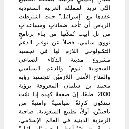
التّي تريد المملكة العربية السعودية
عقدها مع “إسرائيل” حيث اشترطت
الرياض أن تأخذ ضماناتٍ ومساعداتٍ
من تل أبيب تُمكّنها من بناء برنامجٍ
نووي سلمي، فضلاً عن توفير الدعم
التكنولوجي اللازم لها في تجسيد
مشروع مدينة الذكاء الصناعي
السعودية “نيوم” والدعم السياسي
والمناخ الأمني اللازميْن لتجسيد رؤية
محمد بن سلمان المعروفة برؤية
2030. طبعًا، إنّ صفقةً كهذه إذا تمّت
ستكون كارثةً سياسيةً وأمنيةً من
ناحيتيْن، أولاًّ، تطبيع السعودية، صاحبة
الرمزية الدينية في العالم الإسلامي،
سيوفّر شرعيّةً أعظم لوجود “إسرائيل”