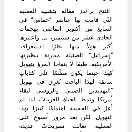
افتتح براندز مقاله بتشبيه العملية
التّي قامت بها عناصر “حماس” في
السابع من أكتوبر الماضي بهجمات
الحادي عشر من سبتمبر، بل واعتبرها
أكثر هولاً منها نظرًا لديمغرافيا
“إسرائيل” الضئيلة مقارنة بنظيرتها
الأمريكية. طبعًا لا يتفاجأ المرؤ بتهويل
كهذا حينما يكون مطّلعًا على كتاباتٍ
سابقة لهذا الباحث تُغرِق في تهويل
“التهديدين الصيني والروسي لبقاء
أمريكا ونمط الحياة الغربية”، لذا لم
أعرُ في الحقيقة اهتمامًا كبيرًا بهذا
التهويل. لكن بعد مرور أسبوعٍ على
العملية، تعالت تصريحاتٌ عديدة