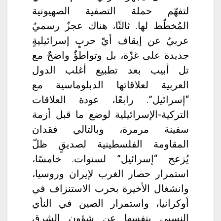
لتفهّم حملة التصفية الصهيونية
المُخطّط لها. ثالثًا، هناك عجزٌ رسميٌ
عربيٌ عن إيقاف أيّ حربٍ إسرائيليةٍ
جديدة على غزّة، بل وتواطؤٌ واضحٌ مع
تل أبيب بعد تطبيع أغلب الدول
العربية لعلاقاتها الدبلوماسية مع
“إسرائيل”. رابعًا، عودة العلاقات
التركية-الإسرائيلية لوضع ما قبل أزمة
سفينة مرمرة، وبالتالي فقدان
المقاومة الفلسطينية لصديقٍ ظلّ
يُزعج “إسرائيل” لسنوات. خامسًا،
استمرار حصار الغرب لإيران وروسيا،
وانشغال الأخيرة بحرب الاستنزاف في
أوكرانيا، واستمرار الصين في النأي
النسبي بنفسها عن شؤون الشرق