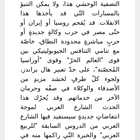
التصفية الوحشي هذا، ولا يمكن التنبؤ
بالمسارات التّي قد يأخذها هذا
الانفلات. قد يُقحم روسيا أو إيران أو
حتّى مصر في حرب وكالةٍ جديدةٍ أو
حربٍ مباشرةٍ محدودة النطاق، خاصّة
مع تنامي التنافس الجيوبوليتيكي بين
قوى “العالم الحرّ” وقوى “أوراسيا
المُحصّنة”، على حدّ تعبير هال براندز،
ولجوء كلّ طرفٍ لحشد مزيدٍ من
الأصدقاء والوكلاء في صفّه وحرمان
الآخر من خدماتهم. وقد يُحرّك هذا
الحدث الشارع العربي لموجة
انتفاضاتٍ جديدةٍ سيستفيد فيها الشارع
العربي من الدروس السابقة “للربيع
العربي” والخبرة التّي راكمها منه في