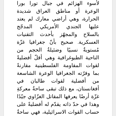
لأسوء الهزائم في جبال تورا بورا
الوعرة أو مناطق العراق شديدة
الحرارة، وهي أراضي معارك لم يعتد
عليها الجندي الأمريكي المدجّج
بالسلاح والمجهّز بأحدث التقنيات
العسكرية. صحيح بأنّ جغرافيا غزّة
مُستويةٌ نسبيًا وضئيلةُ الحجم من
الناحية الطبوغرافية وهي أقلّ أفضليةً
لقوات المقاومة الفلسطينية مقارنةً
بما وفرّته الجغرافيا الوعرة الشاسعة
من أفضلية لقوات طالبان في
أفغانستان، مع ذلك تبقى ساحةُ معركةِ
غزّة أرضًا يعرفها المقاتل الغزّاوي جيّدًا
وهذا في حدّ ذاته يقدّم له أفضليةً على
حساب القوات الاسرائيلية، فهي ساحةٌ