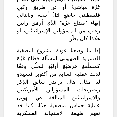
غزّة مباشرةً أو عن طريق وكيلٍ
فلسطيني خاضعٍ لتلّ أبيب، وبالتالي
إنهاء “صداع غزّة” الذّي أرهق رابين
وغيره من المسؤولين الإسرائيليّين، أو
هكذا كان يظّن.
إذا ما وضعنا عودة مشروع التصفية
القسرية الصهيوني لمسألة قطاع غزّة
كمسلّمةٍ فرضيّةٍ أوليّةٍ لنحلّل وفقًا
لذلك عملية السابع من أكتوبر فسيبدو
لنا مقال هال براندز سابق الذِكر
وتصريحات المسؤولين الأمريكيين
والاسرائيليّين المبالِغةِ في تهويل
عملية حماس منطقيةً جدًا، كما قد
نفهم طبيعة الاستجابة العسكرية