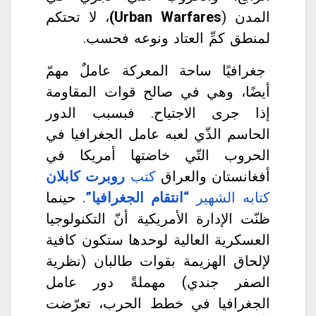
المدن (
Urban Warfares)
، لا تحتكم
لمنطق كمِّ العتاد ونوعه فحسب.
جغرافيًا ساحة المعركة عاملٌ مهمّ
أيضًا، وهي في صالح قوات المقاومة
إذا جرى الاجتياح. فبسبب الدور
الحاسم الذّي لعبه عامل الجغرافيا في
الحروب التّي خاضتها أمريكا في
أفغانستان والعراق
كتب
روبرت كابلان
كتابه الشهير
“
انتقام
الجغرافيا”
. حينما
ظنّت الإدارة الأمريكية أنّ التكنولوجيا
العسكرية العالية لوحدها ستكون كافية
لإلحاق الهزيمة بقوات طالبان (نظرية
الصفر جندي) مهملةً دور عامل
الجغرافيا في خطط الحرب، تعرّضت