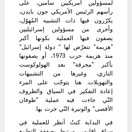
لمسؤولين أمريكيين سامين، على
رأسهم الرئيس الأمريكي جون بايدن،
يكرّرون فيها ذات التشبيه المُهِوّل،
وأخرى من مسؤولين إسرائيليين
يصفون فيها العملية بكونها أكبر
“هزيمة” تتعرّض لها ” دولة إسرائيل”
منذ هزيمة حرب 1973، أو يصفونها
بأكبر “محرقة” بعد الهولوكوست
النازي، وغيرها من التشبيهات
والتهويلات. هنا يتوجّب على المرء
إعادة التفكير في السياق والظروف
التّي جاءت فيه عملية “طوفان
الأقصى” والوتيرة التّي جرت بها.
في البداية كنتُ أنظر للعملية في
سياقٍ إقليميٍ مرتبط بصفقة التطبيع