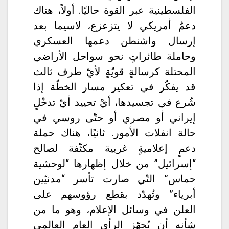
الفلسطينية عبر القوة حاليًا. أولاً، هناك
دعمٌ أمريكي لا يتزعزع، لاسيما بعد
إرسال واشنطن دعمها العسكري
وحاملة طائراتٍ نحو سواحل الأراضي
المحتلة كرسالةٍ قويّةٍ لأيّ طرف ثالث
قد يفكّر في تعكير مسار الخطّة إذا
شُرع في تجسيدها، أيْ تحييد أيّ تدخّلٍ
إيراني أو مصري أو حتّى روسي في
حالة انفلات الأمور. ثانيًا، هناك حملة
دعمٍ إعلاميةٍ غربية مكثّفة لصالح
“إسرائيل” من خلال إظهارها “لوحشية
حماس” التّي صارت تأسر “مدنيّين
أبرياء” وتُهدّد بقطع رؤوسهم على
العلن في وسائل الإعلام، وهو ما من
شأنه أن يُجهّز الرأي العام العالمي