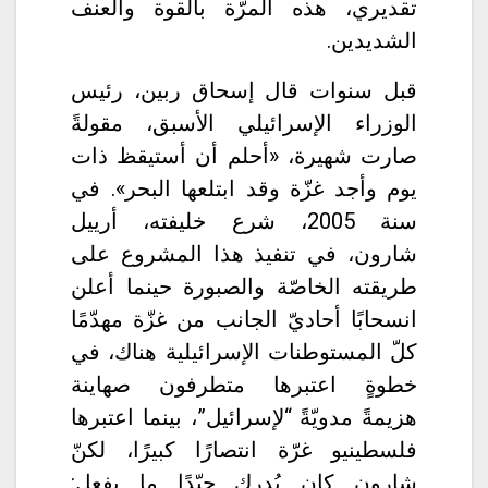
تقديري، هذه المرّة بالقوة والعنف
الشديدين.
قبل سنوات قال إسحاق ربين، رئيس
الوزراء الإسرائيلي الأسبق، مقولةً
صارت شهيرة، «أحلم أن أستيقظ ذات
يوم وأجد غزّة وقد ابتلعها البحر». في
سنة 2005، شرع خليفته، أرييل
شارون، في تنفيذ هذا المشروع على
طريقته الخاصّة والصبورة حينما أعلن
انسحابًا أحاديّ الجانب من غزّة مهدّمًا
كلّ المستوطنات الإسرائيلية هناك، في
خطوةٍ اعتبرها متطرفون صهاينة
هزيمةً مدويّةً “لإسرائيل”، بينما اعتبرها
فلسطينيو غرّة انتصارًا كبيرًا، لكنّ
شارون كان يُدرك جيّدًا ما يفعل: