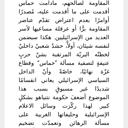
المقاومة لصالحهم، مادامت حماس
أقدمت على ما أقدمت عليه، مُصدرًا
أوامرًا بعدم اعتراض تقدّم عناصر
المقاومة برًّا أو عرقلة مساعيها لأسر
العديد من الإسرائيليين. هكذا سيضمن
لنفسه شيئان، أولاًّ، حشدٌ شعبيٌ داخليٌ
لخطتّه البريّة المرتقبة بشنّ حربٍ
عنيفةٍ لتصفية مسألة “حماس” وقطاع
غزّة نهائيًا، خاصّةً وأنّ الداخل
السياسي الإسرائيلي يعاني انقسامًا
شديدًا غير مسبوقٍ بسبب هذا
الموضوع أضعفَ حكومة نتنياهو بشكلٍ
كبير. لهذا ركّزت وسائل الاعلام
الإسرائيلية وحليفاتها الغربية على
مسألة الرهائن وتعمدّت تضخيم