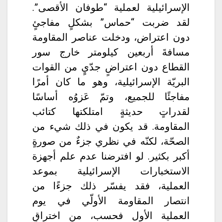
الإسرائيلية لعملية “طوفان الأقصى”.
لقد ضربت “حماس” بشكلٍ مفاجئٍ
دون اعتراض، ودخلت عناصر المقاومة
مسافةَ أربعين كيلومتر خارج سور
القطاع دون اعتراضٍ جدّيٍ من القوات
البريّة الإسرائيلية، وهو ما كان أمرًا
مفاجئًا للجميع، وتمّ عَزوُه أساسًا
لقدراتٍ حديثةٍ امتلكتها كتائب
المقاومة. قد يكون في ذلك شيء من
الصحّة، لكنّه في نظري جزءٌ من صورةٍ
أكبر بكثير. لو افترضنا عدم علم أجهزة
الاستخبارات الإسرائيلية بموعد
العملية، فقد يفسّر ذلك جزءًا من
انتصار المقاومة الأولّي في يوم
العملية الأول فحسب، من اختراقٍ