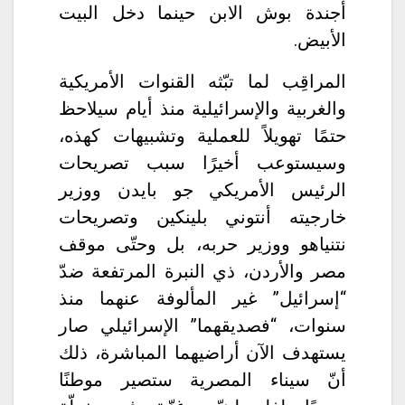
أجندة بوش الابن حينما دخل البيت
الأبيض.
المراقِب لما تبّثه القنوات الأمريكية
والغربية والإسرائيلية منذ أيام سيلاحظ
حتمًا تهويلاً للعملية وتشبيهات كهذه،
وسيستوعب أخيرًا سبب تصريحات
الرئيس الأمريكي جو بايدن ووزير
خارجيته أنتوني بلينكين وتصريحات
نتنياهو ووزير حربه، بل وحتّى موقف
مصر والأردن، ذي النبرة المرتفعة ضدّ
“إسرائيل” غير المألوفة عنهما منذ
سنوات، “فصديقهما” الإسرائيلي صار
يستهدف الآن أراضيهما المباشرة، ذلك
أنّ سيناء المصرية ستصير موطنًا