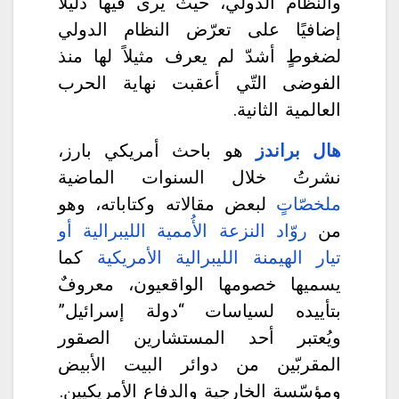
والنظام الدولي، حيث يرى فيها دليلاً
إضافيًا على تعرّض النظام الدولي
لضغوطٍ أشدّ لم يعرف مثيلاً لها منذ
الفوضى التّي أعقبت نهاية الحرب
العالمية الثانية.
هال براندز
هو باحث أمريكي بارز،
نشرتُ خلال السنوات الماضية
ملخصّاتٍ
لبعض مقالاته وكتاباته، وهو
من
روّاد النزعة الأُممية الليبرالية أو
تيار الهيمنة الليبرالية الأمريكية
كما
يسميها خصومها الواقعيون، معروفٌ
بتأييده لسياسات “دولة إسرائيل”
ويُعتبر أحد المستشارين الصقور
المقربّين من دوائر البيت الأبيض
ومؤسّسة الخارجية والدفاع الأمريكيين.