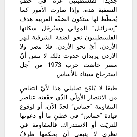
جديدًا لفلسطينيّي غزّة في خطّةِ
التصفية هذه، وإذا صارت الأمور كما
يُخطَّط لها ستكون الضفّة الغربية هدف
“إسرائيل” الموالي وسيُرحّل سكانها
الفلسطينيون نحو الضفة الشرقية لنهر
الأردن، أيْ نحو الأردن. فلا مصر ولا
الأردن يريدان حدوث ذلك. لا ننس أنّ
مصر خاضت حرب 1973 من أجل
استرجاع سيناء بالأساس.
طبعًا لا يُلمّح تحليلي هذا لأيّ انتقاصٍ
من الانتصار الأولّي الذّي حقّقته عناصر
المقاومة “حماس” لحدّ الآن، أو لوقوع
قيادة “حماس” في خطئٍ ما أو دعوتها
للتريّث أو الاستدراك. فالمقاومة في
نظري لا ينبغي أن يحكمها ظرفٌ