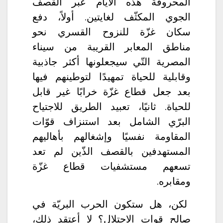
المحروقة هذه الأيام عبر القصف
الجوي المكثّف لغايتين. أولاً، دفع
سكان غزّة للنزوح القسري نحو
مناطق المعابر القريبة من سيناء
المصرية التّي سيجعلونها أكثر جاذبية
وقابلية للحياة تمهيدًا لتوطينهم فيها
بعد جعل قطاع غزّة خرابًا غير قابل
للحياة. ثانيًا، تعبيد الطريق للاجتياح
البرّي الشامل بعد استنزاف قوّات
المقاومة نفسيًا وإشغالهم بأهاليهم
المستهدفين بالقصف الذّين لم تعد
تسعهم مستشفيات قطاع غزّة
ومقابره.
لكن، هل ستكون الحرب البريّة في
صالح قوات الاحتلال؟ لا أعتقد ذلك،