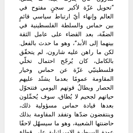
“تحويل غزّة لأكبر سجنٍ مفتوح في
العالم وإنهاء أيّ ارتباط سياسي قائمٍ
بين حماس والسلطة الفلسطينية في
الضفّة، بعد القضاء على عامل الثقة
بينهما إلى الأبد”، وهو ما حدث بالفعل.
لكن ما راهن عليه شارون، لم يتحقّق
بالكامل، كان يُرجّح احتمال تخلّي
فلسطينيّي غزّة عن حماس وخيار
المقاومة عمومًا بعدما يشتّد عليهم
الحصار ويطالُ قوتهم اليومي فتتحوّل
حياتهم لجحيم لا يُطاق، سوف يُحمِّلون
بعدها قيادة حماس مسؤولية ذلك،
وينتفضون ضدّها وتفقد المقاومة بذلك
حاضنتها الشعبية، وهو ما سيسهّل لاحقًا
عودة السيطرة الإسرائيلية على قطاع