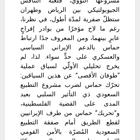
مشروعها النووي، فلعبة التنافس
الجيوبولتيكي بين الرياض وطهران
ستظلّ صفرية لمدّة أطول، في نظرنا،
رغم ما لاح مؤخرًا من بوادر إفراجٍ
عابرٍ بينهما، ومن المعروف جدًا ارتباط
حماس بالدعم الإيراني السياسي
والعسكري على حدٍّ سواء. لذا، لم
يخرج تحليلي الأولّي لسياق عملية
“طوفان الأقصى” عن هذين السياقين:
تحرّك حماس لضرب مشروع التطبيع
السعودي ذي التأثير السلبي بعيد
المدى على القضية الفلسطينية،
و”تحريك” حماس من طرف الإيرانيين
لقطع الطريق أمام صفقة التطبيع
السعودية المُضرّة بالأمن القومي