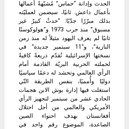
الحدث وإدانة “حماس” مُشبّهةً أعمالها
بأعمال داعش. ثانيًا، سيضمن لعمليّته
بذلك مبرّرًا جدّيًا: “حدثٌ كبيرٌ غير
مسبوق” منذ حرب 1973 و”هولوكوستًا
ثانيًا لم يعرف اليهود مثيلاً له منذ زمن
النازية”، و”11 سبتمبر جديدة” في
نسختها الإسرائيلية تُقدّم ذريعةً كافيةً
لحملته الحربية البريّة القادمة أمام
الرأي العالمي وتحشد له دعمًا سياسيًا
دوليًا وأُمميًا، بنفس الطريقة التّي
استغلت فيها إدارة بوش الابن هجمات
الحادي عشر من سبتمبر لتجهيز الرأي
الأمريكي والعالمي من أجل احتلال
أفغانستان بهدف احتواء الصين
الصاعدة، الموضوع رقم واحد في