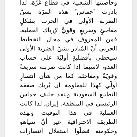
وحاضنتها الشعبية في قطاع غزّة، لذا
بادرت “حماس” هذه المرّة بشنّ
الضربة الأولى في الحرب بشكلٍ
مفاجئٍ وسريعٍ وقويٍّ لإرباك العملية.
فمن المعروف في مجال التخطيط
الحربي أنّ المُبادر بشنّ الضربة الأولى
سيحظى بأفضليةٍ أوليّة على حساب
العدو، لاسيما إذا كانت ضربته سريعةً
وقويّةً ومفاجئة. كما من شأن انتصارٍ
أولّي كهذا للمقاومة أن يُربك صفقة
التطبيع السعودية وينقذ حليف حماس
الرئيسي في المنطقة، إيران. لذا كانت
العملية في هذا التوقيت وبهذه
الطريقة الاحترافية. غير أنّ نتنياهو
وحكومته فضلّوا استغلال انتصارات